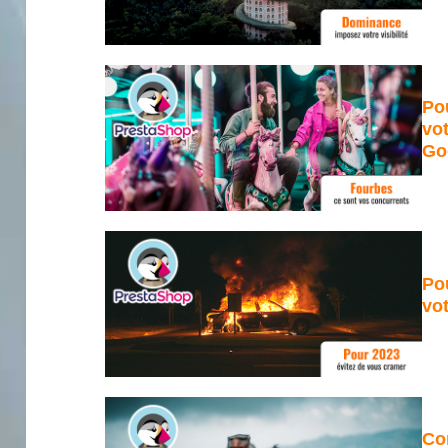
Po
vo
Goo
Po
vot
Co