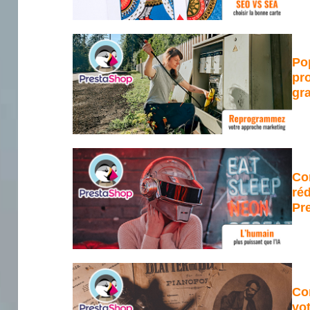
Po
pr
gra
Co
ré
Pr
Co
vo