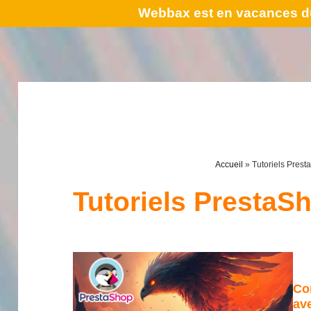
Webbax est en vacances du
Accueil
»
Tutoriels Pres
Tutoriels PrestaS
Co
av