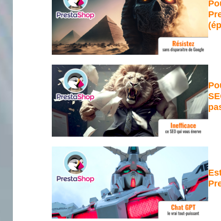
Pou
Pre
(ép
Po
SE
pas
Es
Pre