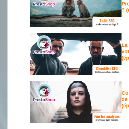
Pre
? (
La 
vo
(ép
Co
de
(ép