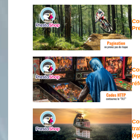
Co
Pr
Co
Pr
réf
Co
tra
(ép