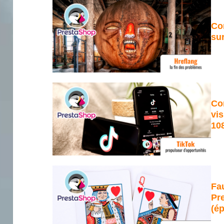
Co
sur
Co
vis
10
Fau
Pre
(ép