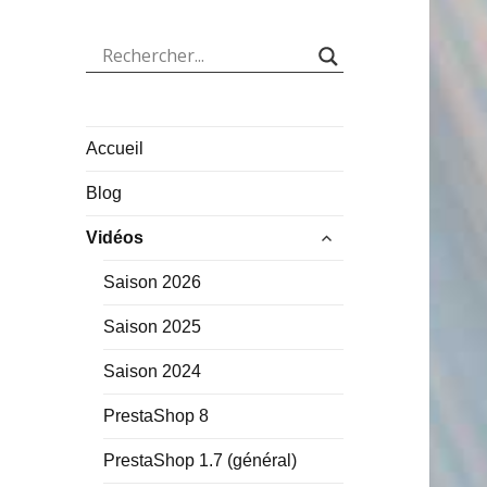
Accueil
Blog
ouvrir
Vidéos
le
sous-
Saison 2026
menu
Saison 2025
Saison 2024
PrestaShop 8
PrestaShop 1.7 (général)