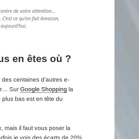
centre de votre attention…
. C’est ce qu’on fait Amazon,
 aujourd’hui.
us en êtes où ?
des centaines d’autres e-
her… Sur
Google Shopping
la
e plus bas est en tête du
x, mais il faut vous poser la
rfois je vois des écarts de 20%