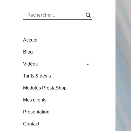
Accueil
Blog
ouvrir
Vidéos
le
sous-
Tarifs & devis
menu
Modules PrestaShop
Mes clients
Présentation
Contact