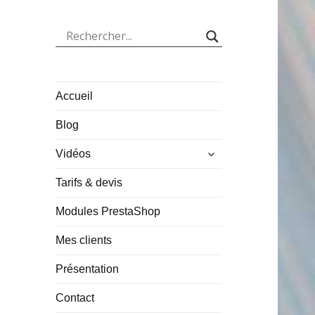
Accueil
Blog
ouvrir
Vidéos
le
sous-
Tarifs & devis
menu
Modules PrestaShop
Mes clients
Présentation
Contact