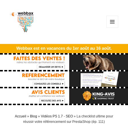
MENU
ET
WIDGETS
Webbax est en vacances du 1er août au 16 août.
Accueil
»
Blog
»
Vidéos PS 1.7 - SEO
»
La checklist ultime pour
réussir votre référencement sur PrestaShop (ép. 111)