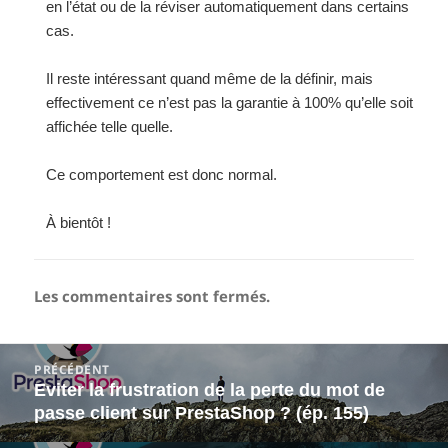
en l’état ou de la réviser automatiquement dans certains
cas.
Il reste intéressant quand même de la définir, mais
effectivement ce n’est pas la garantie à 100% qu’elle soit
affichée telle quelle.
Ce comportement est donc normal.
À bientôt !
Les commentaires sont fermés.
Navigation
PRÉCÉDENT
de
Eviter la frustration de la perte du mot de
Article
l’article
passe client sur PrestaShop ? (ép. 155)
précédent :