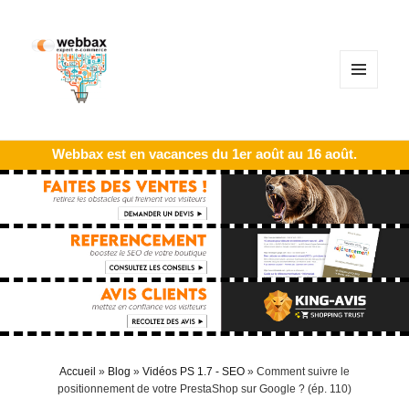
MENU
ET
WIDGETS
Webbax est en vacances du 1er août au 16 août.
Accueil
»
Blog
»
Vidéos PS 1.7 - SEO
»
Comment suivre le
positionnement de votre PrestaShop sur Google ? (ép. 110)