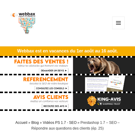
MENU
ET
WIDGETS
Webbax est en vacances du 1er août au 16 août.
Accueil
»
Blog
»
Vidéos PS 1.7 - SEO
»
Prestashop 1.7 – SEO –
Répondre aux questions des clients (ép. 25)