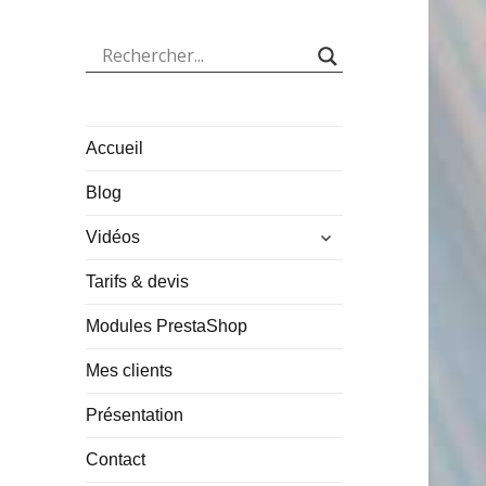
Accueil
Blog
ouvrir
Vidéos
le
sous-
Tarifs & devis
menu
Modules PrestaShop
Mes clients
Présentation
Contact