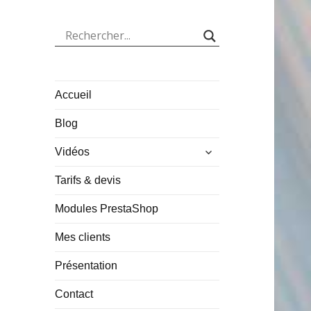
Accueil
Blog
ouvrir
Vidéos
le
sous-
Tarifs & devis
menu
Modules PrestaShop
Mes clients
Présentation
Contact