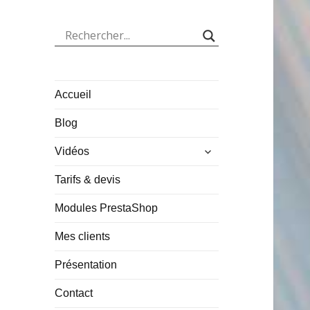
Accueil
Blog
ouvrir
Vidéos
le
sous-
Tarifs & devis
menu
Modules PrestaShop
Mes clients
Présentation
Contact