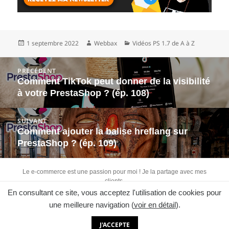
Publié
Auteur
Catégories
1 septembre 2022
Webbax
Vidéos PS 1.7 de A à Z
le
Navigation
PRÉCÉDENT
de
Comment TikTok peut donner de la visibilité
Article
l’article
à votre PrestaShop ? (ép. 108)
précédent :
SUIVANT
Comment ajouter la balise hreflang sur
Article
PrestaShop ? (ép. 109)
suivant :
Le e-commerce est une passion pour moi ! Je la partage avec mes
clients.
En consultant ce site, vous acceptez l'utilisation de cookies pour
Retrouvez-moi sur :
une meilleure navigation (
voir en détail
).
J'ACCEPTE