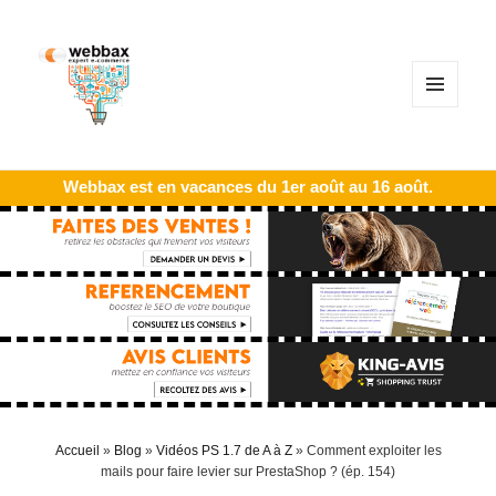
MENU
ET
WIDGETS
Webbax est en vacances du 1er août au 16 août.
Accueil
»
Blog
»
Vidéos PS 1.7 de A à Z
»
Comment exploiter les
mails pour faire levier sur PrestaShop ? (ép. 154)