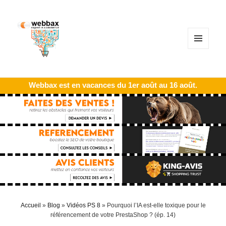
MENU
ET
WIDGETS
Webbax est en vacances du 1er août au 16 août.
Accueil
»
Blog
»
Vidéos PS 8
»
Pourquoi l’IA est-elle toxique pour le
référencement de votre PrestaShop ? (ép. 14)