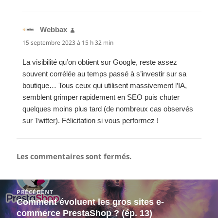
Webbax
dit :
15 septembre 2023 à 15 h 32 min
La visibilité qu’on obtient sur Google, reste assez
souvent corrélée au temps passé à s’investir sur sa
boutique… Tous ceux qui utilisent massivement l’IA,
semblent grimper rapidement en SEO puis chuter
quelques moins plus tard (de nombreux cas observés
sur Twitter). Félicitation si vous performez !
Les commentaires sont fermés.
Navigation
PRÉCÉDENT
de
Comment évoluent les gros sites e-
Article
l’article
commerce PrestaShop ? (ép. 13)
précédent :