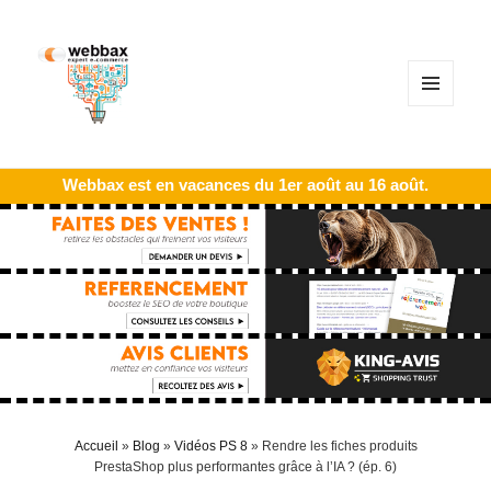
MENU
ET
WIDGETS
Webbax est en vacances du 1er août au 16 août.
Accueil
»
Blog
»
Vidéos PS 8
»
Rendre les fiches produits
PrestaShop plus performantes grâce à l’IA ? (ép. 6)