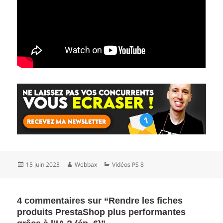
Publié
Auteur
Catégories
15 juin 2023
Webbax
Vidéos PS 8
le
4 commentaires sur “Rendre les fiches
produits PrestaShop plus performantes