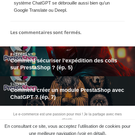
système ChatGPT se débrouille aussi bien qu’un
Google Translate ou Deepl.
Les commentaires sont fermés.
Navigation
PRÉCÉDENT
de
Comment sécuriser l’expédition des colis
Article
l’article
sur PrestaShop ? (ép. 5)
précédent :
SUIVANT
Comment créer un module PrestaShop avec
Article
ChatGPT ? (ép. 7)
suivant :
Le e-commerce est une passion pour moi ! Je la partage avec mes
clients.
En consultant ce site, vous acceptez l'utilisation de cookies pour
Retrouvez-moi sur :
une meilleure navigation (
voir en détail
).