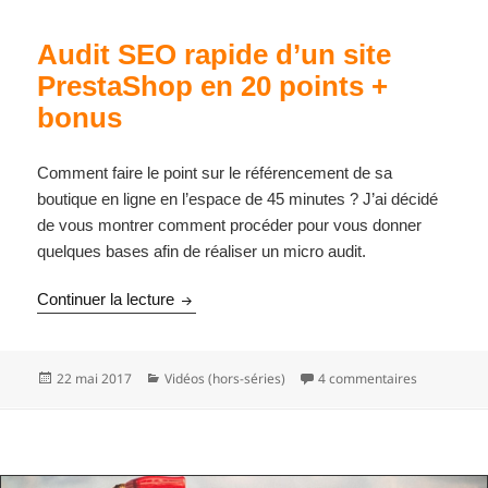
Audit SEO rapide d’un site
PrestaShop en 20 points +
bonus
Comment faire le point sur le référencement de sa
boutique en ligne en l’espace de 45 minutes ? J’ai décidé
de vous montrer comment procéder pour vous donner
quelques bases afin de réaliser un micro audit.
Audit SEO rapide d’un site PrestaShop en 2
Continuer la lecture
Publié
Catégories
sur Audit S
22 mai 2017
Vidéos (hors-séries)
4 commentaires
le