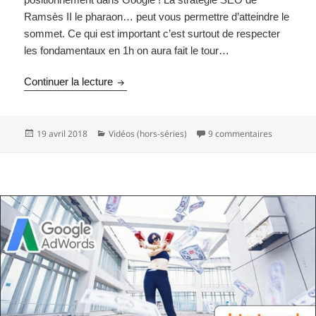
Ramsès II le pharaon… peut vous permettre d’atteindre le
sommet. Ce qui est important c’est surtout de respecter
les fondamentaux en 1h on aura fait le tour…
Stratégie de référencement naturel Presta
Continuer la lecture
Publié
Catégories
sur Straté
19 avril 2018
Vidéos (hors-séries)
9 commentaires
le