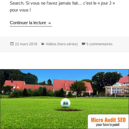
Search. Si vous ne l’avez jamais fait… c’est le « jour J »
pour vous !
Améliorer son référencement Prestashop 
Continuer la lecture
Publié
Catégories
sur Améli
22 mars 2018
Vidéos (hors-séries)
5 commentaires
le