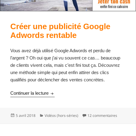
Créer une publicité Google
Adwords rentable
Vous avez déjà utilisé Google Adwords et perdu de
l’argent ? Oh oui que j’ai vu souvent ce cas… beaucoup
de clients vivent cela, mais c’est fini tout ça. Découvrez
une méthode simple qui peut enfin attirer des clics
qualifiés pour déclencher des ventes concrètes.
Créer une publicité Google Adwords rentabl
Continuer la lecture
Publié
Catégories
sur Créer 
5 avril 2018
Vidéos (hors-séries)
12 commentaires
le