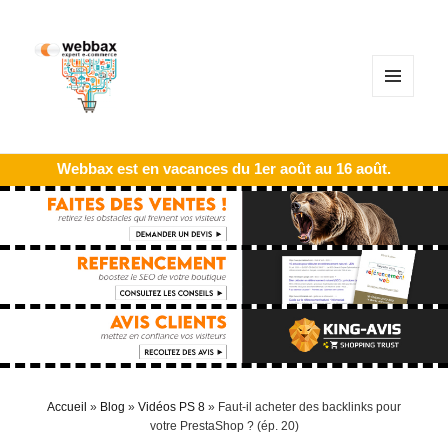
MENU
ET
WIDGETS
Webbax est en vacances du 1er août au 16 août.
Accueil
»
Blog
»
Vidéos PS 8
»
Faut-il acheter des backlinks pour
votre PrestaShop ? (ép. 20)