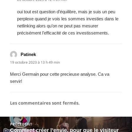
oui tout est question d’équilibre, mais je suis un peu
perplexe quand je vois les sommes investies dans le
netlinking alors qu’on ne peut pas mesurer
précisément l’efficacité de ces investissements.
Patinek
dit :
19 octobre 2023 à 13 h 49 min
Merci Germain pour cette precieuse analyse. Ca va
servir!
Les commentaires sont fermés.
Navigation
PRÉCÉDENT
de
Comment créer l’envie, pour que le visiteur
Article