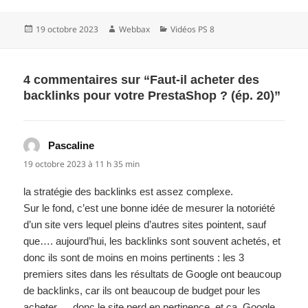
Publié
Auteur
Catégories
19 octobre 2023
Webbax
Vidéos PS 8
le
4 commentaires sur “Faut-il acheter des
backlinks pour votre PrestaShop ? (ép. 20)”
Pascaline
dit :
19 octobre 2023 à 11 h 35 min
la stratégie des backlinks est assez complexe.
Sur le fond, c’est une bonne idée de mesurer la notoriété
d’un site vers lequel pleins d’autres sites pointent, sauf
que…. aujourd’hui, les backlinks sont souvent achetés, et
donc ils sont de moins en moins pertinents : les 3
premiers sites dans les résultats de Google ont beaucoup
de backlinks, car ils ont beaucoup de budget pour les
acheter…. donc le site perd en pertinence, et ça, Google