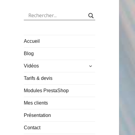
Accueil
Blog
ouvrir
Vidéos
le
sous-
Tarifs & devis
menu
Modules PrestaShop
Mes clients
Présentation
Contact