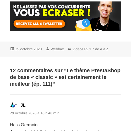
Publié
Auteur
Catégories
29 octobre 2020
Webbax
Vidéos PS 1.7 de A à Z
le
12 commentaires sur “Le thème PrestaShop
de base « classic » est certainement le
meilleur (ép. 111)”
JL
dit :
29 octobre 2020 à 16 h 48 min
Hello Germain