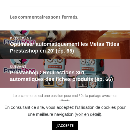
Les commentaires sont fermés.
Navigation
PRÉCÉDENT
de
Optimiser automatiquement les Metas Titles
Article
l’article
Prestashop en 20′ (ép. 65)
précédent :
SUIVANT
Prestashop : Redirections 301
Article
automatiques des fiches produits (ép. 66)
suivant :
Le e-commerce est une passion pour moi ! Je la partage avec mes
clients.
En consultant ce site, vous acceptez l'utilisation de cookies pour
Retrouvez-moi sur :
une meilleure navigation (
voir en détail
).
J'ACCEPTE