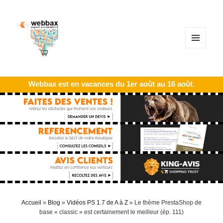
MENU
ET
WIDGETS
Webbax est en vacances du 1er août au 16 août.
Accueil
»
Blog
»
Vidéos PS 1.7 de A à Z
»
Le thème PrestaShop de
base « classic » est certainement le meilleur (ép. 111)