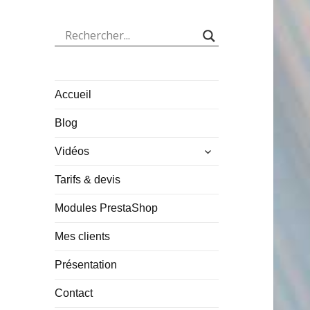
Accueil
Blog
ouvrir
Vidéos
le
sous-
Tarifs & devis
menu
Modules PrestaShop
Mes clients
Présentation
Contact