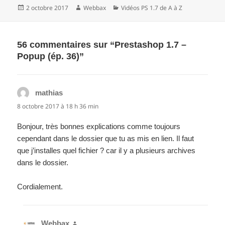
Publié
Auteur
Catégories
2 octobre 2017
Webbax
Vidéos PS 1.7 de A à Z
le
56 commentaires sur “Prestashop 1.7 –
Popup (ép. 36)”
mathias
dit :
8 octobre 2017 à 18 h 36 min
Bonjour, très bonnes explications comme toujours
cependant dans le dossier que tu as mis en lien. Il faut
que j’installes quel fichier ? car il y a plusieurs archives
dans le dossier.
Cordialement.
Webbax
dit :