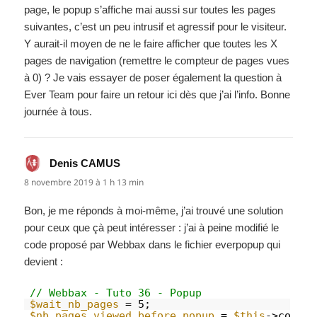
page, le popup s’affiche mai aussi sur toutes les pages
suivantes, c’est un peu intrusif et agressif pour le visiteur.
Y aurait-il moyen de ne le faire afficher que toutes les X
pages de navigation (remettre le compteur de pages vues
à 0) ? Je vais essayer de poser également la question à
Ever Team pour faire un retour ici dès que j’ai l’info. Bonne
journée à tous.
Denis CAMUS
dit :
8 novembre 2019 à 1 h 13 min
Bon, je me réponds à moi-même, j’ai trouvé une solution
pour ceux que çà peut intéresser : j’ai à peine modifié le
code proposé par Webbax dans le fichier everpopup qui
devient :
// Webbax - Tuto 36 - Popup
$wait_nb_pages
= 5;
$nb_pages_viewed_before_popup
= 
$this
->contex