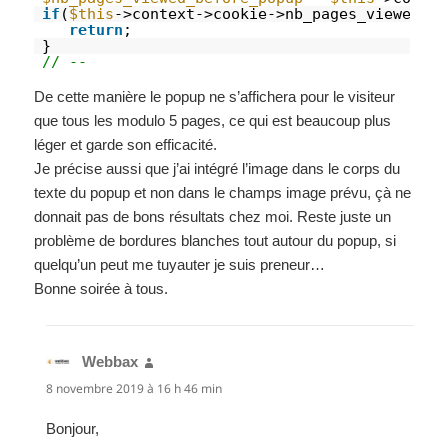
if
(
$this
->context->cookie->nb_pages_viewed_be
return
;
}
// --
De cette manière le popup ne s’affichera pour le visiteur
que tous les modulo 5 pages, ce qui est beaucoup plus
léger et garde son efficacité.
Je précise aussi que j’ai intégré l’image dans le corps du
texte du popup et non dans le champs image prévu, çà ne
donnait pas de bons résultats chez moi. Reste juste un
problème de bordures blanches tout autour du popup, si
quelqu’un peut me tuyauter je suis preneur…
Bonne soirée à tous.
Webbax
dit :
8 novembre 2019 à 16 h 46 min
Bonjour,