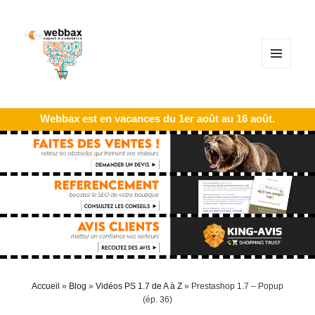
MENU
ET
WIDGETS
Webbax est en vacances du 1er août au 16 août.
Accueil
»
Blog
»
Vidéos PS 1.7 de A à Z
»
Prestashop 1.7 – Popup
(ép. 36)