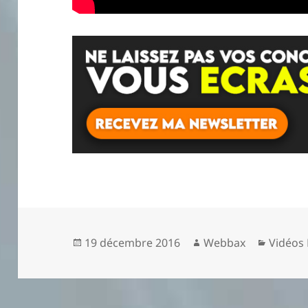
Publié
Auteur
Catégor
19 décembre 2016
Webbax
Vidéos 
le