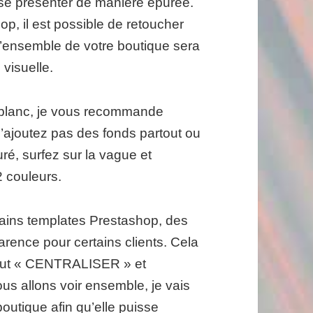
se présenter de manière épurée.
p, il est possible de retoucher
’ensemble de votre boutique sera
 visuelle.
e blanc, je vous recommande
’ajoutez pas des fonds partout ou
uré, surfez sur la vague et
 couleurs.
tains templates Prestashop, des
arence pour certains clients. Cela
 faut « CENTRALISER » et
s allons voir ensemble, je vais
boutique afin qu’elle puisse