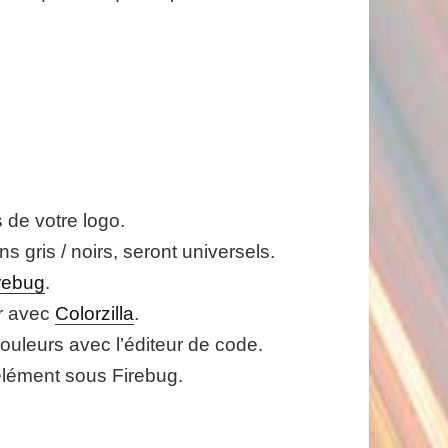
 de votre logo.
s gris / noirs, seront universels.
rebug
.
ur avec
Colorzilla
.
leurs avec l’éditeur de code.
 élément sous Firebug.