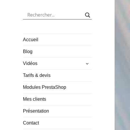
Accueil
Blog
ouvrir
Vidéos
le
sous-
Tarifs & devis
menu
Modules PrestaShop
Mes clients
Présentation
Contact