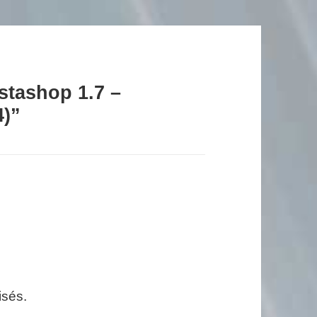
stashop 1.7 –
4)”
isés.