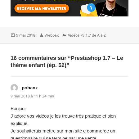
Publié
Auteur
Catégories
9 mai 2018
Webbax
Vidéos PS 1.7 de A à Z
le
16 commentaires sur “Prestashop 1.7 – Le
thème enfant (ép. 52)”
pobanz
dit :
9 mai 2018 à 11 h 24 min
Bonjour
J adore vos vidéos je les trouve très pratique et bien
expliqué.
Je souhaiterais mettre sur mon site e commerce un
questionnaire qui se termine par une vente