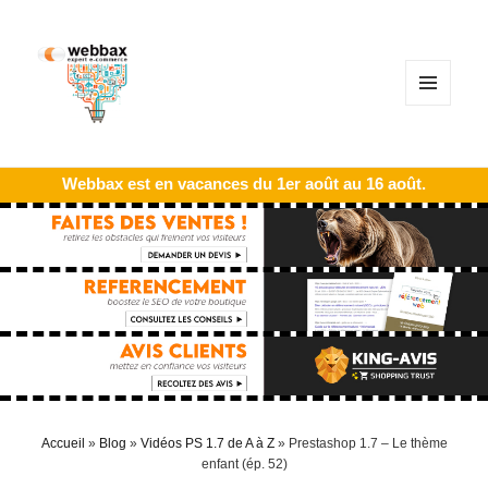
MENU
ET
WIDGETS
Webbax est en vacances du 1er août au 16 août.
Accueil
»
Blog
»
Vidéos PS 1.7 de A à Z
»
Prestashop 1.7 – Le thème
enfant (ép. 52)