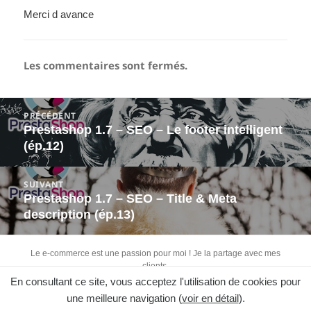
Merci d avance
Les commentaires sont fermés.
Navigation
PRÉCÉDENT
de
Prestashop 1.7 – SEO – Le footer intelligent
Article
l’article
(ép.12)
précédent :
SUIVANT
Prestashop 1.7 – SEO – Title & Meta
Article
description (ép.13)
suivant :
Le e-commerce est une passion pour moi ! Je la partage avec mes
clients.
En consultant ce site, vous acceptez l'utilisation de cookies pour
Retrouvez-moi sur :
une meilleure navigation (
voir en détail
).