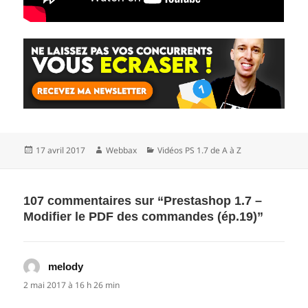
Publié
Auteur
Catégories
17 avril 2017
Webbax
Vidéos PS 1.7 de A à Z
le
107 commentaires sur “Prestashop 1.7 –
Modifier le PDF des commandes (ép.19)”
melody
dit :
2 mai 2017 à 16 h 26 min