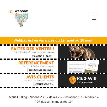
MENU
ET
WIDGETS
Webbax est en vacances du 1er août au 16 août.
Accueil
»
Blog
»
Vidéos PS 1.7 de A à Z
»
Prestashop 1.7 – Modifier le
PDF des commandes (ép.19)