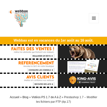
MENU
ET
WIDGETS
Webbax est en vacances du 1er août au 16 août.
Accueil
»
Blog
»
Vidéos PS 1.7 de A à Z
»
Prestashop 1.7 – Modifier
les fichiers par FTP (ép.17)