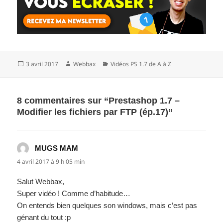
Publié
Auteur
Catégories
3 avril 2017
Webbax
Vidéos PS 1.7 de A à Z
le
8 commentaires sur “Prestashop 1.7 –
Modifier les fichiers par FTP (ép.17)”
MUGS MAM
dit :
4 avril 2017 à 9 h 05 min
Salut Webbax,
Super vidéo ! Comme d’habitude…
On entends bien quelques son windows, mais c’est pas
génant du tout :p