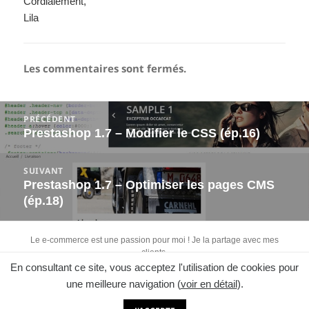
Cordialement,
Lila
Les commentaires sont fermés.
Navigation
PRÉCÉDENT
de
Prestashop 1.7 – Modifier le CSS (ép.16)
Article
l’article
précédent :
SUIVANT
Prestashop 1.7 – Optimiser les pages CMS
Article
(ép.18)
suivant :
Le e-commerce est une passion pour moi ! Je la partage avec mes
clients.
En consultant ce site, vous acceptez l'utilisation de cookies pour
Retrouvez-moi sur :
une meilleure navigation (
voir en détail
).