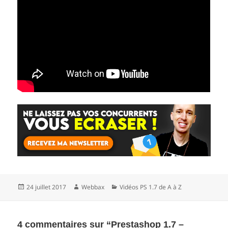
Publié
Auteur
Catégories
24 juillet 2017
Webbax
Vidéos PS 1.7 de A à Z
le
4 commentaires sur “Prestashop 1.7 –