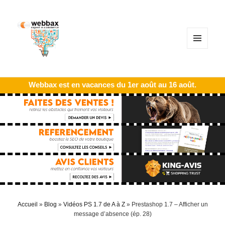
MENU
ET
WIDGETS
Webbax est en vacances du 1er août au 16 août.
Accueil
»
Blog
»
Vidéos PS 1.7 de A à Z
»
Prestashop 1.7 – Afficher un
message d’absence (ép. 28)