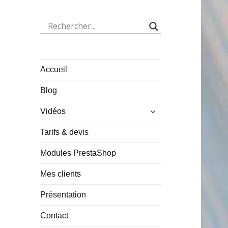
Accueil
Blog
ouvrir
Vidéos
le
sous-
Tarifs & devis
menu
Modules PrestaShop
Mes clients
Présentation
Contact