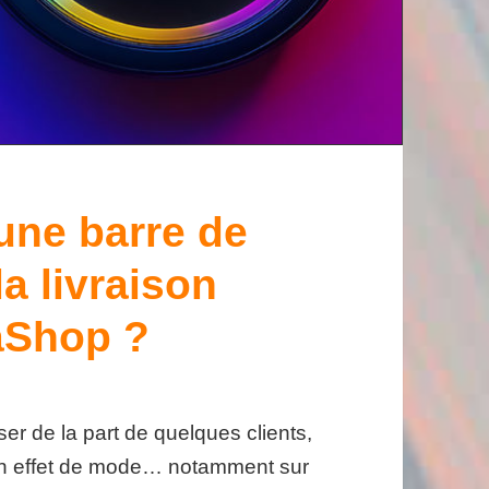
une barre de
a livraison
taShop ?
er de la part de quelques clients,
 un effet de mode… notamment sur