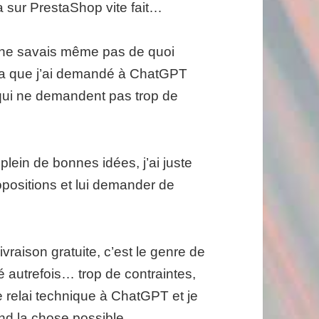
ça sur PrestaShop vite fait…
e ne savais même pas de quoi
r ça que j’ai demandé à ChatGPT
t qui ne demandent pas trop de
 plein de bonnes idées, j’ai juste
ropositions et lui demander de
vraison gratuite, c’est le genre de
é autrefois… trop de contraintes,
le relai technique à ChatGPT et je
end la chose possible.