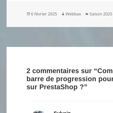
Publié
Auteur
Catégories
6 février 2025
Webbax
Saison 2025
le
2 commentaires sur “Com
barre de progression pour 
sur PrestaShop ?”