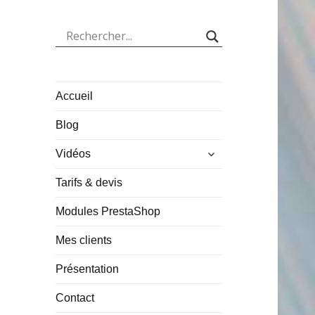
Accueil
Blog
ouvrir
Vidéos
le
sous-
Tarifs & devis
menu
Modules PrestaShop
Mes clients
Présentation
Contact