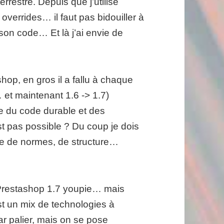
errestre. Depuis que j’utilise
 overrides… il faut pas bidouiller à
 son code… Et là j’ai envie de
op, en gros il a fallu à chaque
… et maintenant 1.6 -> 1.7)
re du code durable et des
t pas possible ? Du coup je dois
le de normes, de structure…
 Prestashop 1.7 youpie… mais
est un mix de technologies à
par palier, mais on se pose